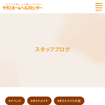
MENU
オストメ
イトTOP
介護サ
ービス
TOP
スタッフブログ
お知らせ
相談窓口・予約
ストーマ
用品
見積書
依頼
お問い合わせ
#イベント
#オストメイト
#オストメイトの会