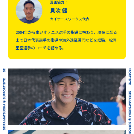
漫画協力：
SEIRA MATSUOKA 🌟 SUPPORT SITE
貝吹 健
カイテニスワークス代表
2004年から車いすテニス選手の指導に携わり、現在に至る
まで日本代表選手の指導や海外遠征帯同などを経験。松岡
星空選手のコーチを務める。
SEIRA MATSUOKA 🌟 SUPPORT SITE
SEIRA MATSUOKA 🌟 SUPPORT SITE
SEIRA MATSUOKA 🌟 SUPPORT SITE