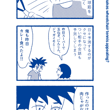
What makes wheelchair tennis appealing