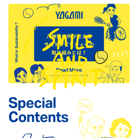
企業理念である「共利共生」を胸に、私たちは、異なる存
一方、そこには高度な技術とスピード感が求められます。
在が互いに支え合いながら共に歩む社会の実現を目指して
松岡選手はどんな時もプレーを楽しみ、常に笑顔で一つひ
います。誰もが自分らしく、夢に向かい挑戦できる社会環
とつの技術を真剣に吸収しようと向き合っています。その
境を創るため、松岡選手の活動や車いすテニスの普及を通
真摯な姿勢は、私たちに大きな刺激と学びを与えてくれま
じて、勇気と感動を多くの人々と共有していきます。
した。
Special
Contents